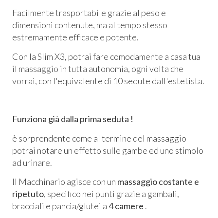
Facilmente trasportabile grazie al peso e
dimensioni contenute, ma al tempo stesso
estremamente efficace e potente.
Con la Slim X3, potrai fare comodamente a casa tua
il massaggio in tutta autonomia, ogni volta che
vorrai, con l'equivalente di 10 sedute dall'estetista.
Funziona già dalla prima seduta !
è sorprendente come al termine del massaggio
potrai notare un effetto sulle gambe ed uno stimolo
ad urinare.
Il Macchinario agisce con un
massaggio costante e
ripetuto
, specifico nei punti grazie a gambali,
bracciali e pancia/glutei a
4 camere
.