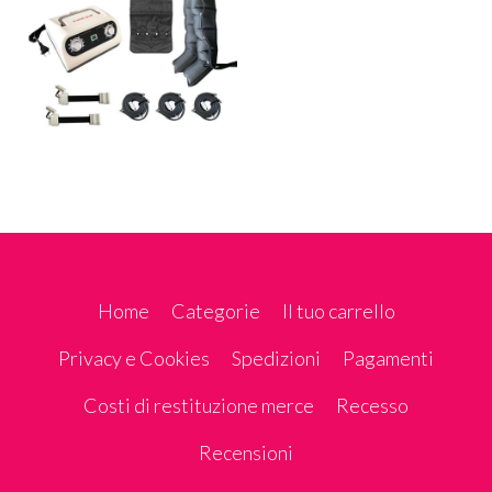
Home
Categorie
Il tuo carrello
Privacy e Cookies
Spedizioni
Pagamenti
Costi di restituzione merce
Recesso
Recensioni