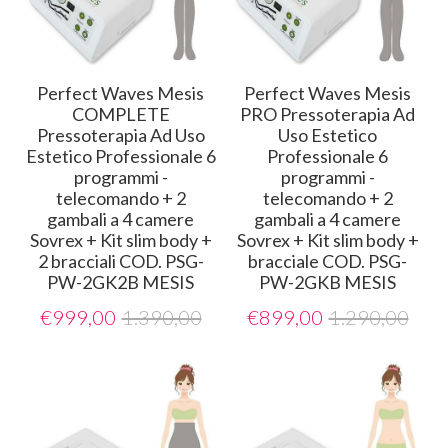
Perfect Waves Mesis
Perfect Waves Mesis
COMPLETE
PRO Pressoterapia Ad
Pressoterapia Ad Uso
Uso Estetico
Estetico Professionale 6
Professionale 6
programmi -
programmi -
telecomando + 2
telecomando + 2
gambali a 4 camere
gambali a 4 camere
Sovrex + Kit slim body +
Sovrex + Kit slim body +
2 bracciali COD. PSG-
bracciale COD. PSG-
PW-2GK2B MESIS
PW-2GKB MESIS
€
999,00
1.390,00
€
899,00
1.290,00