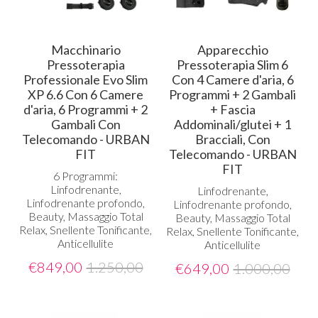
Macchinario
Apparecchio
Pressoterapia
Pressoterapia Slim 6
Professionale Evo Slim
Con 4 Camere d'aria, 6
XP 6.6 Con 6 Camere
Programmi + 2 Gambali
d'aria, 6 Programmi + 2
+ Fascia
Gambali Con
Addominali/glutei + 1
Telecomando - URBAN
Bracciali, Con
FIT
Telecomando - URBAN
FIT
6 Programmi:
Linfodrenante,
Linfodrenante,
Linfodrenante profondo,
Linfodrenante profondo,
Beauty, Massaggio Total
Beauty, Massaggio Total
Relax, Snellente Tonificante,
Relax, Snellente Tonificante,
Anticellulite
Anticellulite
€
849,00
1.250,00
€
649,00
1.000,00