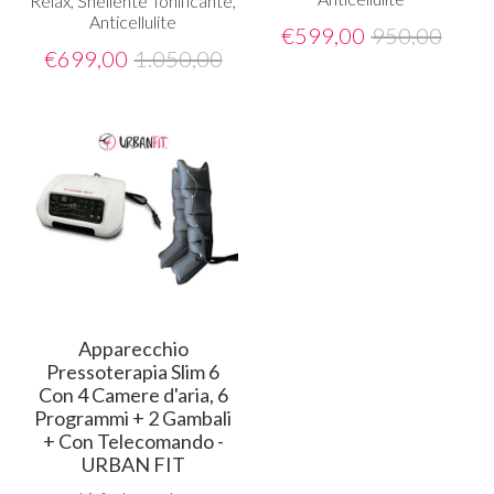
Relax, Snellente Tonificante,
Anticellulite
€
599,00
950,00
€
699,00
1.050,00
Apparecchio
Pressoterapia Slim 6
Con 4 Camere d'aria, 6
Programmi + 2 Gambali
+ Con Telecomando -
URBAN FIT