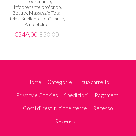
Linfodrenante,
Linfodrenante profondo,
Beauty, Massaggio Total
Relax, Snellente Tonificante,
Anticellulite
€
549,00
850,00
Home
Categorie
Il tuo carrello
Privacy e Cookies
Spedizioni
Pagamenti
Costi di restituzione merce
Recesso
Recensioni