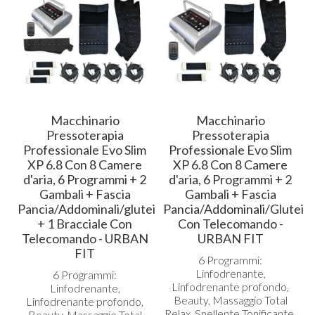
Macchinario
Macchinario
Pressoterapia
Pressoterapia
Professionale Evo Slim
Professionale Evo Slim
XP 6.8 Con 8 Camere
XP 6.8 Con 8 Camere
d'aria, 6 Programmi + 2
d'aria, 6 Programmi + 2
Gambali + Fascia
Gambali + Fascia
Pancia/Addominali/glutei
Pancia/Addominali/Glutei
+ 1 Bracciale Con
Con Telecomando -
Telecomando - URBAN
URBAN FIT
FIT
6 Programmi:
Linfodrenante,
6 Programmi:
Linfodrenante profondo,
Linfodrenante,
Beauty, Massaggio Total
Linfodrenante profondo,
Relax, Snellente Tonificante,
Beauty, Massaggio Total