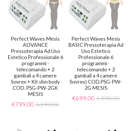
Perfect Waves Mesis
Perfect Waves Mesis
ADVANCE
BASIC Pressoterapia Ad
Pressoterapia Ad Uso
Uso Estetico
Estetico Professionale 6
Professionale 6
programmi -
programmi -
telecomando + 2
telecomando + 2
gambali a 4 camere
gambali a 4 camere
Sovrex + Kit slim body
Sovrex) COD.PSG-PW-
COD. PSG-PW-2GK
2G MESIS
MESIS
€
699,00
1.090,00
€
799,00
1.190,00