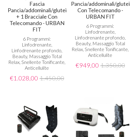
Fascia
Pancia/addominali/glutei
Pancia/addominali/glutei
Con Telecomando -
+ 1 Bracciale Con
URBAN FIT
Telecomando - URBAN
6 Programmi:
FIT
Linfodrenante,
Linfodrenante profondo,
6 Programmi:
Beauty, Massaggio Total
Linfodrenante,
Relax, Snellente Tonificante,
Linfodrenante profondo,
Anticellulite
Beauty, Massaggio Total
Relax, Snellente Tonificante,
€
949,00
1.350,00
Anticellulite
€
1.028,00
1.450,00